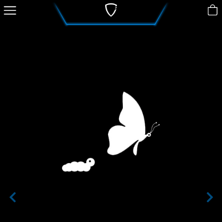
Yazılım
Turnike
Akıllı Dolap Kilidi
Dönüşüm!
Fiyatlar
SSS
Müşteri Hizmetleri
YÖNET