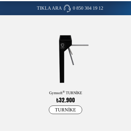
TIKLA ARA
0 850 304 19 12
®
Gymsoft
TURNİKE
₺32.900
TURNİKE