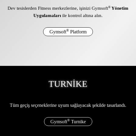
®
Dev tesislerden Fitness merkezlerine,
işinizi Gymsoft
Yönetim
Uygulamaları
ile kontrol altına alın.
®
Gymsoft
Platform
TURNİKE
Tüm geçiş seçeneklerine
uyum sağlayacak şekilde tasarlandı.
®
Gymsoft
Turnike